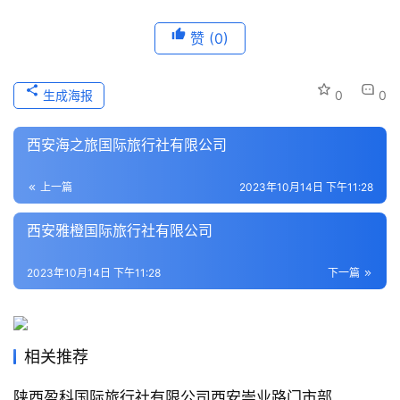
历
史
赞
(0)
文
化
生成海报
0
0
导
西安海之旅国际旅行社有限公司
游
之
家
上一篇
2023年10月14日 下午11:28
西安雅橙国际旅行社有限公司
本
地
2023年10月14日 下午11:28
下一篇
生
活
旅
相关推荐
游
城
陕西盈科国际旅行社有限公司西安崇业路门市部