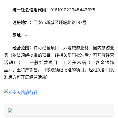
攻
略
统一社会信用代码：
9161010229454423X5
美
注册地址：
西安市新城区环城北路187号
食
特
网址：
-
产
经营范围：
许可经营项目：入境旅游业务、国内旅游业
热
务（依法须经批准的项目，经相关部门批准后方可开展经营
门
活动）；    一般经营项目：工艺美术品（不含金银饰
景
品）、土特产销售。（依法须经批准的项目，经相关部门批
点
准后方可开展经营活动）
旅
游
信
息
登录
注册