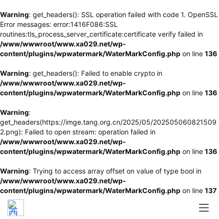
Warning
: get_headers(): SSL operation failed with code 1. OpenSSL
Error messages: error:1416F086:SSL
routines:tls_process_server_certificate:certificate verify failed in
/www/wwwroot/www.xa029.net/wp-
content/plugins/wpwatermark/WaterMarkConfig.php
on line
136
Warning
: get_headers(): Failed to enable crypto in
/www/wwwroot/www.xa029.net/wp-
content/plugins/wpwatermark/WaterMarkConfig.php
on line
136
Warning
:
get_headers(https://imge.tang.org.cn/2025/05/202505060821509
2.png): Failed to open stream: operation failed in
/www/wwwroot/www.xa029.net/wp-
content/plugins/wpwatermark/WaterMarkConfig.php
on line
136
Warning
: Trying to access array offset on value of type bool in
/www/wwwroot/www.xa029.net/wp-
content/plugins/wpwatermark/WaterMarkConfig.php
on line
137