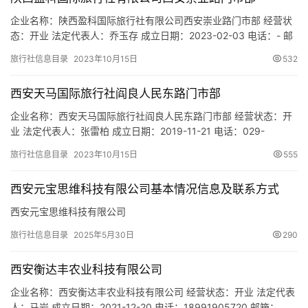
市
企业名称：陕西盈科国际旅行社有限公司西安崇业路门市部 经营状
态：开业 法定代表人：乔玉存 成立日期：2023-02-03 电话：- 邮
箱：- 统一社会信用代码：91610135MAC7KAU619 注册地址：陕
旅行社信息目录
2023年10月15日
532
西省西安市雁塔区崇业路45号怡和国际1幢A座802室 网址：- 经营
范围：一般项目：旅行社服务网点旅游招徕、咨询服务。(除依法须
西安天马国际旅行社阎良人民东路门市部
经批准的项目外，凭营业…
企业名称：西安天马国际旅行社阎良人民东路门市部 经营状态：开
业 法定代表人：张雷柏 成立日期：2019-11-21 电话：029-
84246888 邮箱：506497471@qq.com 统一社会信用代码：
旅行社信息目录
2023年10月15日
555
91610114MA6TR28Q00 注册地址：陕西省西安市阎良区人民东路
福源1期门面1-105 网址：- 经营范围：为设立社提供旅游宣传及咨
西安元宝思维科技有限公司基本情况信息及联系方式
询服务。（依…
西安元宝思维科技有限公司
旅行社信息目录
2025年5月30日
290
西安衡达丰农业科技有限公司
企业名称：西安衡达丰农业科技有限公司 经营状态：开业 法定代表
人：马岩 成立日期：2021-12-20 电话：18991905720 邮箱：