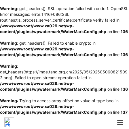
Warning
: get_headers(): SSL operation failed with code 1. OpenSSL
Error messages: error:1416F086:SSL
routines:tls_process_server_certificate:certificate verify failed in
/www/wwwroot/www.xa029.net/wp-
content/plugins/wpwatermark/WaterMarkConfig.php
on line
136
Warning
: get_headers(): Failed to enable crypto in
/www/wwwroot/www.xa029.net/wp-
content/plugins/wpwatermark/WaterMarkConfig.php
on line
136
Warning
:
get_headers(https://imge.tang.org.cn/2025/05/202505060821509
2.png): Failed to open stream: operation failed in
/www/wwwroot/www.xa029.net/wp-
content/plugins/wpwatermark/WaterMarkConfig.php
on line
136
Warning
: Trying to access array offset on value of type bool in
/www/wwwroot/www.xa029.net/wp-
content/plugins/wpwatermark/WaterMarkConfig.php
on line
137