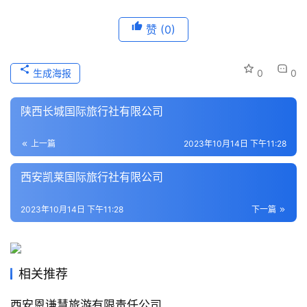
历
赞
(0)
史
文
化
生成海报
0
0
导
陕西长城国际旅行社有限公司
游
之
上一篇
2023年10月14日 下午11:28
家
西安凯莱国际旅行社有限公司
本
2023年10月14日 下午11:28
下一篇
地
生
活
相关推荐
旅
游
西安恩谦慧旅游有限责任公司