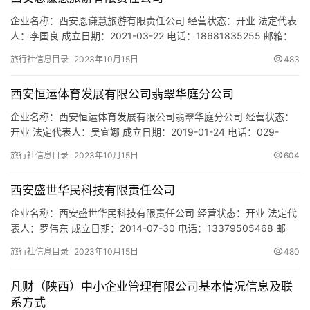
城
企业名称：西安恩谦慧旅游有限责任公司 经营状态：开业 法定代表
市
人：李国良 成立日期：2021-03-22 电话：18681835255 邮箱：
1730835685@qq.com 统一社会信用代码：
旅行社信息目录
2023年10月15日
483
91610133MAB0RXEJ97 注册地址：陕西省西安市新城区联志路联
志花苑9号楼3103 网址：- 经营范围：一般项目：旅行社服务网点
西安恒运体育发展有限公司翡翠华庭分公司
旅游招徕、咨询服务；票务…
企业名称：西安恒运体育发展有限公司翡翠华庭分公司 经营状态：
开业 法定代表人：吴宜娜 成立日期：2019-01-24 电话：029-
87908242 邮箱：hdsx63388933@163.com 统一社会信用代
旅行社信息目录
2023年10月15日
604
码：91610104MA6WDPA508 注册地址：陕西省西安市莲湖区大
庆路758号恒大翡翠华庭4号楼底商会所 网址：- 经营范围：一般项
西安盛世华民科技有限责任公司
目：农业园…
企业名称：西安盛世华民科技有限责任公司 经营状态：开业 法定代
表人：罗伟东 成立日期：2014-07-30 电话：13379505468 邮
箱：1303792877@qq.com 统一社会信用代码：
旅行社信息目录
2023年10月15日
480
916101323111915535 注册地址：陕西省西安市莲湖区团结中路
43号8幢1单元1层10124号 网址：- 经营范围：一般项目：水产品零
凡财（陕西）中小企业管理有限公司基本情况信息及联
售；食品用洗涤剂…
系方式