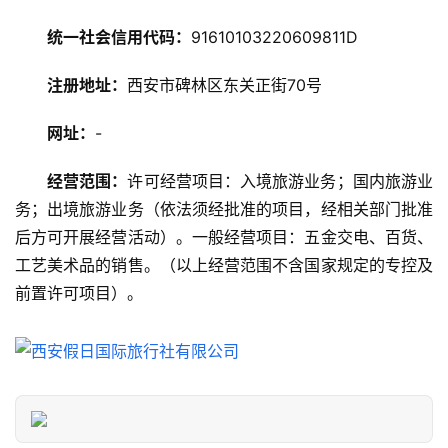
攻
统一社会信用代码：
91610103220609811D
略
注册地址：
西安市碑林区东关正街70号
美
食
网址：
-
特
产
经营范围：
许可经营项目：入境旅游业务；国内旅游业
务；出境旅游业务（依法须经批准的项目，经相关部门批准
热
后方可开展经营活动）。一般经营项目：五金交电、百货、
门
工艺美术品的销售。（以上经营范围不含国家规定的专控及
景
前置许可项目）。
点
旅
游
信
息
登录
注册