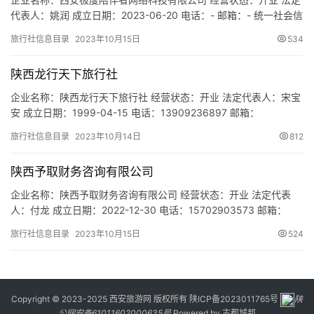
代表人：姚润 成立日期：2023-06-20 电话：- 邮箱：- 统一社会信
用代码：91610132MACLDL9G4N 注册地址：陕西省西安市经济技
旅行社信息目录
2023年10月15日
534
术开发区未央路177号旺景国际大厦1411室 网址：- 经营范围：一般
项目：软件开发；软件销售；游艺及娱乐用品销售；游艺用品及室
陕西龙行天下旅行社
内游艺器材销售；组织…
企业名称：陕西龙行天下旅行社 经营状态：开业 法定代表人：宋宝
安 成立日期：1999-04-15 电话：13909236897 邮箱：
1051422329@qq.com 统一社会信用代码：
旅行社信息目录
2023年10月14日
812
916101037135256080 注册地址：西安市碑林区德福巷D西14#2
幢3层3301号房 网址：- 经营范围：许可经营项目：国内旅游服
陕西予取财务咨询有限公司
务、旅游咨询(上述经营范围中涉…
企业名称：陕西予取财务咨询有限公司 经营状态：开业 法定代表
人：付龙 成立日期：2022-12-30 电话：15702903573 邮箱：
358353975@qq.com 统一社会信用代码：
旅行社信息目录
2023年10月15日
524
91610136MAC6RTWX4X 注册地址：陕西省西安市浐灞生态区欧
亚六路颐合庭B区7号楼3303室 网址：- 经营范围：一般项目：财务
咨询；税务服务；企业管理咨询；…
Copyright © 2023-2025 西安旅游网 版权所有
陕ICP备2023011765号
陕
公网安备61011602000635号
Powered by
古都城邦