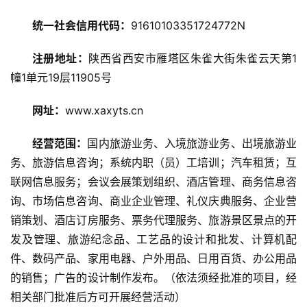
统一社会信用代码：
91610103351724772N
旅
游
注册地址：
陕西省西安市雁塔区朱雀大街朱雀云天第1
攻
幢1单元19层11905号
略
网址：
www.xaxyts.cn
美
食
经营范围：
国内旅游业务、入境旅游业务、出境旅游业
特
务、旅游信息咨询；系统内职（员）工培训；汽车租赁；互
产
联网信息服务；会议会展策划组织、酒店管理、商务信息咨
询、市场信息咨询、商业企业管理、礼仪庆典服务、企业营
热
销策划、酒店订房服务、票务代理服务、旅游景区景点的开
门
景
发及管理、旅游纪念品、工艺品的设计和批发、计算机配
点
件、数码产品、家用电器、户外用品、日用百货、办公用品
的销售；广告的设计制作发布。（依法须经批准的项目，经
旅
相关部门批准后方可开展经营活动）