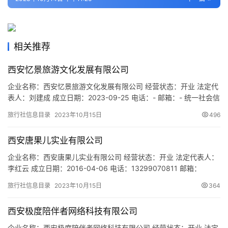
旅
游
城
相关推荐
市
西安忆景旅游文化发展有限公司
企业名称：西安忆景旅游文化发展有限公司 经营状态：开业 法定代
表人：刘建成 成立日期：2023-09-25 电话：- 邮箱：- 统一社会信
用代码：91610113MACY3C6311 注册地址：陕西省西安市雁塔区
旅行社信息目录
2023年10月15日
496
太白南路318号院船舶综合楼4号楼三层309室 网址：- 经营范围：
一般项目：旅游开发项目策划咨询；市场营销策划；旅行社服务网
西安唐果儿实业有限公司
点旅游招徕、咨询服务；…
企业名称：西安唐果儿实业有限公司 经营状态：开业 法定代表人：
李红云 成立日期：2016-04-06 电话：13299070811 邮箱：
1306445768@qq.com 统一社会信用代码：
旅行社信息目录
2023年10月15日
364
91610116MA6TXRRU55 注册地址：西安市长安区郭杜街办文苑中
路学林雅苑9号楼1单元2302室 网址：- 经营范围：工艺美术品的设
西安极度陪伴者网络科技有限公司
计及销售；文化艺术交流活动…
企业名称：西安极度陪伴者网络科技有限公司 经营状态：开业 法定