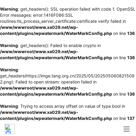
Warning
: get_headers(): SSL operation failed with code 1. OpenSSL
Error messages: error:1416F086:SSL
routines:tls_process_server_certificate:certificate verify failed in
/www/wwwroot/www.xa029.net/wp-
content/plugins/wpwatermark/WaterMarkConfig.php
on line
136
Warning
: get_headers(): Failed to enable crypto in
/www/wwwroot/www.xa029.net/wp-
content/plugins/wpwatermark/WaterMarkConfig.php
on line
136
Warning
:
get_headers(https://imge.tang.org.cn/2025/05/202505060821509
2.png): Failed to open stream: operation failed in
/www/wwwroot/www.xa029.net/wp-
content/plugins/wpwatermark/WaterMarkConfig.php
on line
136
Warning
: Trying to access array offset on value of type bool in
/www/wwwroot/www.xa029.net/wp-
content/plugins/wpwatermark/WaterMarkConfig.php
on line
137