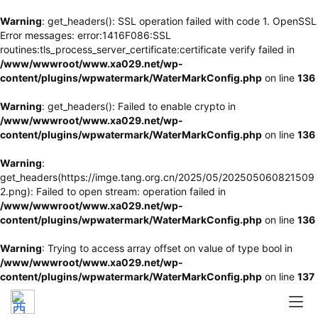
Warning
: get_headers(): SSL operation failed with code 1. OpenSSL
Error messages: error:1416F086:SSL
routines:tls_process_server_certificate:certificate verify failed in
/www/wwwroot/www.xa029.net/wp-
content/plugins/wpwatermark/WaterMarkConfig.php
on line
136
Warning
: get_headers(): Failed to enable crypto in
/www/wwwroot/www.xa029.net/wp-
content/plugins/wpwatermark/WaterMarkConfig.php
on line
136
Warning
:
get_headers(https://imge.tang.org.cn/2025/05/202505060821509
2.png): Failed to open stream: operation failed in
/www/wwwroot/www.xa029.net/wp-
content/plugins/wpwatermark/WaterMarkConfig.php
on line
136
Warning
: Trying to access array offset on value of type bool in
/www/wwwroot/www.xa029.net/wp-
content/plugins/wpwatermark/WaterMarkConfig.php
on line
137