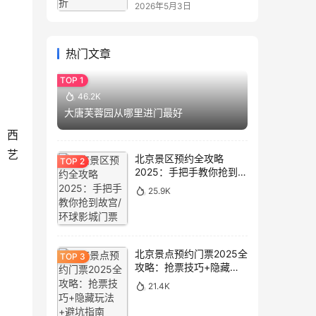
2026年5月3日
热门文章
46.2K
大唐芙蓉园从哪里进门最好
、西
、艺
北京景区预约全攻略
2025：手把手教你抢到故
宫/环球影城门票
25.9K
北京景点预约门票2025全
攻略：抢票技巧+隐藏玩
法+避坑指南
21.4K