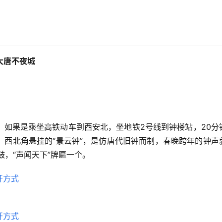
大唐不夜城
。如果是乘坐高铁动车到西安北，坐地铁2号线到钟楼站，20分
，西北角悬挂的“景云钟”，是仿唐代旧钟而制，春晚跨年的钟声
鼓，“声闻天下”牌匾一个。