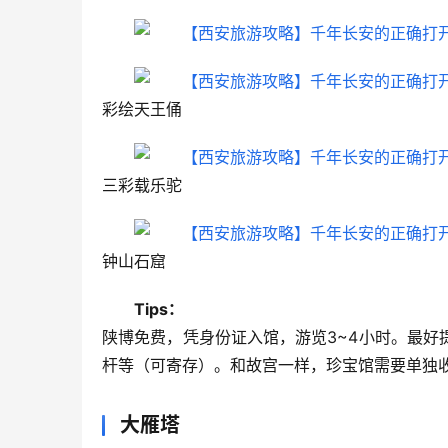
彩绘天王俑
三彩载乐驼
钟山石窟
Tips：
陕博免费，凭身份证入馆，游览3~4小时。最
杆等（可寄存）。和故宫一样，珍宝馆需要单独
大雁塔