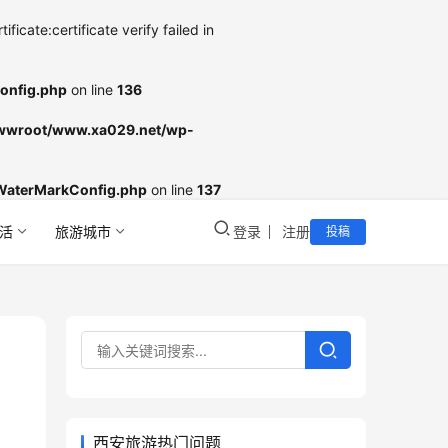
cate:certificate verify failed in
onfig.php
on line
136
wroot/www.xa029.net/wp-
WaterMarkConfig.php
on line
137
活
旅游城市
登录
注册
投稿
西安旅游热门问题