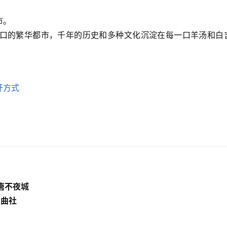
市。
口的繁华都市，千年的历史和多种文化沉淀在每一口羊汤和白
大唐不夜城
青曲社