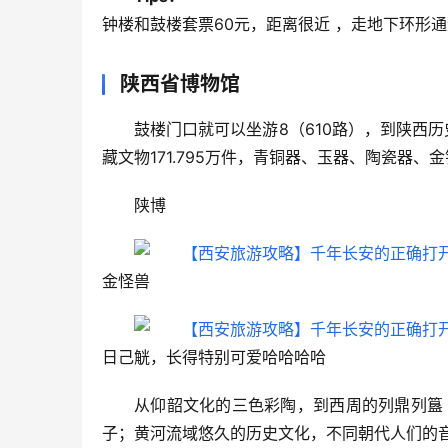
钟楼和鼓楼套票60元，距离很近 ，走地下环形通
陕西省博物馆
鼓楼门口就可以坐游8（610路），到陕西
藏文物171.795万件，青铜器、玉器、陶瓷器
陕博
金怪兽
日己觥，长得特别可爱哈哈哈哈
从仰韶文化的三色彩陶，到西周的列鼎列簋
子；黄河流域悠久的历史文化，不同朝代人们的