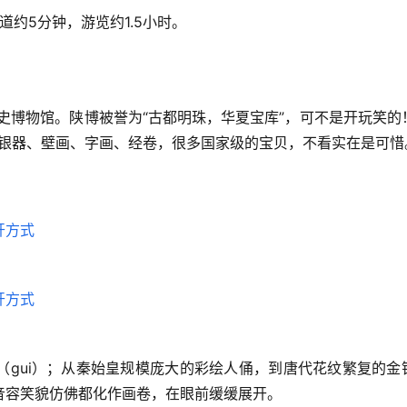
道约5分钟，游览约1.5小时。
历史博物馆。陕博被誉为“古都明珠，华夏宝库”，可不是开玩笑的
、金银器、壁画、字画、经卷，很多国家级的宝贝，不看实在是可惜
（gui）；从秦始皇规模庞大的彩绘人俑，到唐代花纹繁复的金
音容笑貌仿佛都化作画卷，在眼前缓缓展开。