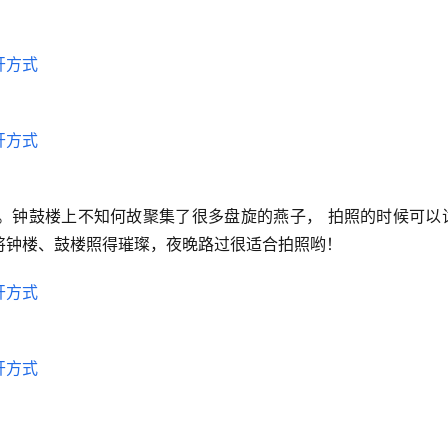
。钟鼓楼上不知何故聚集了很多盘旋的燕子， 拍照的时候可以
将钟楼、鼓楼照得璀璨，夜晚路过很适合拍照哟！