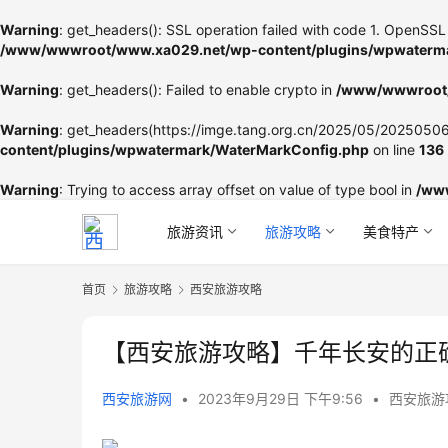
Warning
: get_headers(): SSL operation failed with code 1. OpenSSL 
/www/wwwroot/www.xa029.net/wp-content/plugins/wpwaterma
Warning
: get_headers(): Failed to enable crypto in
/www/wwwroot/
Warning
: get_headers(https://imge.tang.org.cn/2025/05/202505060
content/plugins/wpwatermark/WaterMarkConfig.php
on line
136
Warning
: Trying to access array offset on value of type bool in
/ww
旅游资讯
旅游攻略
美食特产
首页
旅游攻略
西安旅游攻略
【西安旅游攻略】千年长安的正
西安旅游网
•
2023年9月29日 下午9:56
•
西安旅游