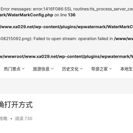
Error messages: error:1416F086:SSL routines:tls_process_server_certifi
rk/WaterMarkConfig.php
on line
136
www.xa029.net/wp-content/plugins/wpwatermark/WaterMarkC
8215092.png): Failed to open stream: operation failed in
/www/ww
w/wwwroot/www.xa029.net/wp-content/plugins/wpwatermark/
热门景点
旅游信息
历史文化
导游之家
本地生
确打开方式
攻略
•
阅读 730