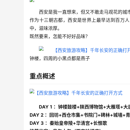
西安是我一直想来，但又不敢走马观花的城
作为十三朝古都，西安是世界上最早达到百万人
中，滋味浓厚。
既然要来，怎能不好好品味？
钟楼，四周的小黑点都是燕子
重点概述
DAY 1 ：钟楼鼓楼+陕西博物馆+大雁塔+
DAY 2 ：回坊+西仓市集+书院门+碑林+城墙+
DAY 3 ：秦始皇帝陵+华清宫+长恨歌