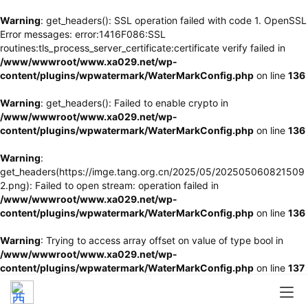
Warning
: get_headers(): SSL operation failed with code 1. OpenSSL
Error messages: error:1416F086:SSL
routines:tls_process_server_certificate:certificate verify failed in
/www/wwwroot/www.xa029.net/wp-
content/plugins/wpwatermark/WaterMarkConfig.php
on line
136
Warning
: get_headers(): Failed to enable crypto in
/www/wwwroot/www.xa029.net/wp-
content/plugins/wpwatermark/WaterMarkConfig.php
on line
136
Warning
:
get_headers(https://imge.tang.org.cn/2025/05/202505060821509
2.png): Failed to open stream: operation failed in
/www/wwwroot/www.xa029.net/wp-
content/plugins/wpwatermark/WaterMarkConfig.php
on line
136
Warning
: Trying to access array offset on value of type bool in
/www/wwwroot/www.xa029.net/wp-
content/plugins/wpwatermark/WaterMarkConfig.php
on line
137