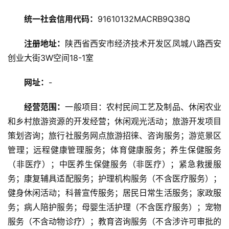
旅
统一社会信用代码：
91610132MACRB9Q38Q
游
资
注册地址：
陕西省西安市经济技术开发区凤城八路西安
讯
创业大街3W空间18-1室
网址：
-
旅
游
经营范围：
一般项目：农村民间工艺及制品、休闲农业
攻
略
和乡村旅游资源的开发经营；休闲观光活动；旅游开发项目
策划咨询；旅行社服务网点旅游招徕、咨询服务；游览景区
美
管理；远程健康管理服务；体育健康服务；养生保健服务
食
（非医疗）；中医养生保健服务（非医疗）；紧急救援服
特
务；康复辅具适配服务；护理机构服务（不含医疗服务）；
产
健身休闲活动；科普宣传服务；居民日常生活服务；家政服
务；病人陪护服务；母婴生活护理（不含医疗服务）；宠物
热
服务（不含动物诊疗）；教育咨询服务（不含涉许可审批的
门