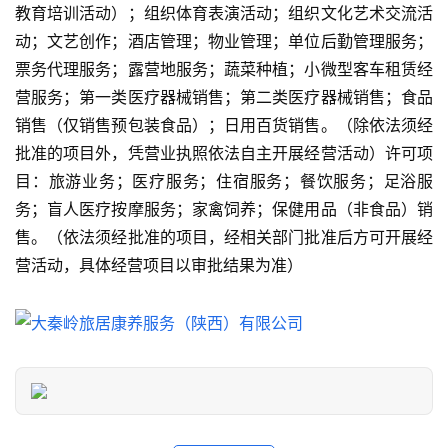
教育培训活动）；组织体育表演活动；组织文化艺术交流活
景
点
动；文艺创作；酒店管理；物业管理；单位后勤管理服务；
票务代理服务；露营地服务；蔬菜种植；小微型客车租赁经
旅
营服务；第一类医疗器械销售；第二类医疗器械销售；食品
游
销售（仅销售预包装食品）；日用百货销售。（除依法须经
信
批准的项目外，凭营业执照依法自主开展经营活动）许可项
息
目：旅游业务；医疗服务；住宿服务；餐饮服务；足浴服
登录
注册
务；盲人医疗按摩服务；家禽饲养；保健用品（非食品）销
历
售。（依法须经批准的项目，经相关部门批准后方可开展经
史
营活动，具体经营项目以审批结果为准）
文
化
导
游
之
家