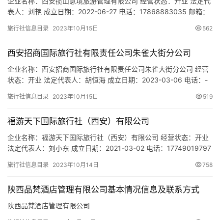
企业名称：西安揽山意境旅游管理有限公司 经营状态：开业 法定代
表人：刘艳 成立日期：2022-06-27 电话：17868883035 邮箱：
282932248@qq.com 统一社会信用代码：
旅行社信息目录
2023年10月15日
562
91610115MAB11MTLX8 注册地址：陕西省西安市临潼区代王街道
姜塬村 网址：- 经营范围：一般项目：露营地服务；游览景区管
西安招商国际旅行社有限责任公司朱雀大街分公司
理；旅游开发项目策划咨询；园区管…
企业名称：西安招商国际旅行社有限责任公司朱雀大街分公司 经营
状态：开业 法定代表人：胡恒海 成立日期：2023-03-06 电话：-
邮箱：- 统一社会信用代码：91610103MACCHTGF69 注册地址：
旅行社信息目录
2023年10月15日
519
陕西省西安市碑林区环城南路33号旺园大厦B座401 网址：- 经营范
围：许可项目：旅游业务。(依法须经批准的项目，经相关部门批准
福游天下国际旅行社（西安）有限公司
后方可开展经营活动，具…
企业名称：福游天下国际旅行社（西安）有限公司 经营状态：开业
法定代表人：刘小东 成立日期：2021-03-02 电话：17749019797
邮箱：- 统一社会信用代码：91610112MAB0R4M48B 注册地址：
旅行社信息目录
2023年10月14日
758
陕西省西安市未央区未央路74号宝龙国际13层1303室 网址：- 经营
范围：一般项目：旅行社服务网点旅游招徕、咨询服务；组织文化
陕西品梵酒店管理有限公司基本情况信息及联系方式
艺术交流活动…
陕西品梵酒店管理有限公司