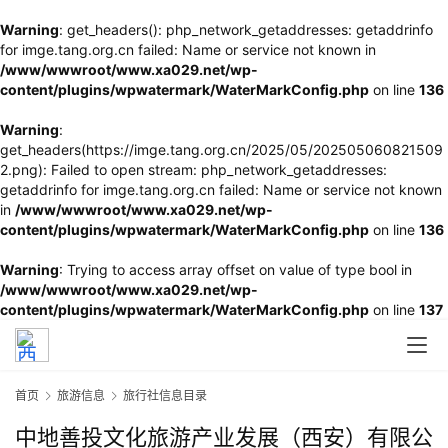
Warning
: get_headers(): php_network_getaddresses: getaddrinfo
for imge.tang.org.cn failed: Name or service not known in
/www/wwwroot/www.xa029.net/wp-
content/plugins/wpwatermark/WaterMarkConfig.php
on line
136
Warning
:
get_headers(https://imge.tang.org.cn/2025/05/202505060821509
2.png): Failed to open stream: php_network_getaddresses:
getaddrinfo for imge.tang.org.cn failed: Name or service not known
in
/www/wwwroot/www.xa029.net/wp-
content/plugins/wpwatermark/WaterMarkConfig.php
on line
136
Warning
: Trying to access array offset on value of type bool in
/www/wwwroot/www.xa029.net/wp-
content/plugins/wpwatermark/WaterMarkConfig.php
on line
137
首页
旅游信息
旅行社信息目录
中地善投文化旅游产业发展（西安）有限公