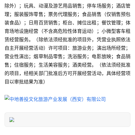
门
除外）；玩具、动漫及游艺用品销售；停车场服务；酒店管
景
理；服装服饰零售；票务代理服务；食品销售（仅销售预包
点
装食品）；日用百货销售；柜台、摊位出租；餐饮管理；体
育场地设施经营（不含高危险性体育运动）；小微型客车租
旅
赁经营服务。（除依法须经批准的项目外，凭营业执照依法
游
信
自主开展经营活动）许可项目：旅游业务；演出场所经营；
息
营业性演出；烟草制品零售；洗浴服务；电影放映；食品销
登录
注册
售；住宿服务；生活美容服务；酒类经营。（依法须经批准
历
的项目，经相关部门批准后方可开展经营活动，具体经营项
史
目以审批结果为准）
文
化
导
游
之
家