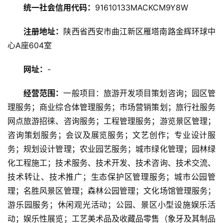
统一社会信用代码：
91610133MACKCM9Y8W
旅
注册地址：
陕西省西安市曲江新区雁塔南路金辉环球中
游
心A座604室
资
讯
网址：
-
旅
经营范围：
一般项目：旅游开发项目策划咨询；园区管
游
理服务；商业综合体管理服务；市场营销策划；旅行社服务
攻
网点旅游招徕、咨询服务；工程管理服务；游览景区管理；
略
咨询策划服务；会议及展览服务；文艺创作；专业设计服
务；规划设计管理；农业园艺服务；城市绿化管理；园林绿
美
化工程施工；技术服务、技术开发、技术咨询、技术交流、
食
特
技术转让、技术推广；生态保护区管理服务；城市公园管
产
理；名胜风景区管理；森林公园管理；文化场馆管理服务；
游乐园服务；休闲观光活动；公园、景区小型设施娱乐活
热
动；娱乐性展览；工艺美术品及收藏品零售（象牙及其制品