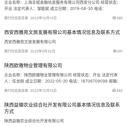
企业名称：上海言斌金融信息服务有限公司西安分公司 经营状态：
开业 法定代表人：邹能斌 成立日期：2019-08-30 电话：
13003153332 邮箱：- 统一社会信用代码：
旅行社信息目录
2023年10月15日
580
91610131MA6X3Y7D83 注册地址：陕西省西安市高新区丈八街办
科技三路融城云谷B座406室 网址：- 经营范围：接受金融机构委托
西安西雅苑文旅发展有限公司基本情况信息及联系方式
从事金融业务流程外包；企业管理咨询；旅游咨询…
西安西雅苑文旅发展有限公司
旅行社信息目录
2025年5月30日
261
陕西欧雅物业管理有限公司
企业名称：陕西欧雅物业管理有限公司 经营状态：开业 法定代表
人：任龙刚 成立日期：2022-05-20 电话：18706709098 邮箱：
renlonggang@eurasia.edu 统一社会信用代码：
旅行社信息目录
2023年10月15日
483
91610113MABMX7CTX9 注册地址：陕西省西安市雁塔区欧亚学院
南院平房1-003 网址：- 经营范围：一般项目：物业管理；集贸市场
陕西益锄农业综合社开发有限公司基本情况信息及联系
管理服务；家…
方式
陕西益锄农业综合社开发有限公司