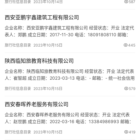
旅行社信息目录
2023年10月14日
587
91610133MA6U88KWX7 注册地址：陕西省西安市经济技术开发
区凤城四路中登梧桐公馆9栋2707室 网址：- 经营范围：国内旅游
西安亚鹏宇鑫建筑工程有限公司
业务；入境旅游业务…
企业名称：西安亚鹏宇鑫建筑工程有限公司 经营状态：开业 法定代
表人：郑鹏 成立日期：2017-11-30 电话：18091808110 邮箱：
1419450198@qq.com 统一社会信用代码：
旅行社信息目录
2023年10月15日
445
91610116MA6UB1NX4W 注册地址：陕西省西安市高新区新型工业
园信息大道林隐天下阳光天地48-1202室 网址：- 经营范围：房屋
陕西临知旅教育科技有限公司
建筑工程的设计、施工；…
企业名称：陕西临知旅教育科技有限公司 经营状态：开业 法定代表
人：崔智超 成立日期：2023-03-13 电话：- 邮箱：- 统一社会信用
代码：91610113MACATUX24N 注册地址：陕西省西安市雁塔区沙
旅行社信息目录
2023年10月15日
579
泘沱二组小区C栋28-11号 网址：- 经营范围：一般项目：教育咨询
服务（不含涉许可审批的教育培训活动）；教育教学检测和评价活
西安春晖养老服务有限公司
动；组织文化艺术交流活…
企业名称：西安春晖养老服务有限公司 经营状态：开业 法定代表
人：赵世鹏 成立日期：2022-03-16 电话：13384986993 邮箱：
1181449761@qq.com 统一社会信用代码：
旅行社信息目录
2023年10月15日
419
91610113MA7JDQY21E 注册地址：陕西省西安市雁塔区吉祥路