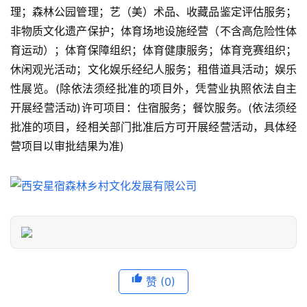
景
理；森林公园管理；艺（美）术品、收藏品鉴定评估服务；
点
非物质文化遗产保护；体育场地设施经营（不含高危险性体
育运动）；体育保障组织；体育健康服务；体育竞赛组织；
旅
休闲观光活动；文化娱乐经纪人服务；租借道具活动；娱乐
游
性展览。(除依法须经批准的项目外，凭营业执照依法自主
信
开展经营活动)许可项目：住宿服务；餐饮服务。(依法须经
息
登录
注册
批准的项目，经相关部门批准后方可开展经营活动，具体经
营项目以审批结果为准)
历
史
文
化
导
游
之
赞
(0)
家