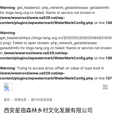
Warning
: get_headers(): php_network_getaddresses: getaddrinfo
for imge.tang.org.cn failed: Name or service not known in
/www/wwwroot/www.xa029.net/wp-
content/plugins/wpwatermark/WaterMarkConfig.php
on line
136
Warning
:
get_headers(https://imge.tang.org.cn/2025/05/202505060821509
2.png): Failed to open stream: php_network_getaddresses:
getaddrinfo for imge.tang.org.cn failed: Name or service not known
in
/www/wwwroot/www.xa029.net/wp-
content/plugins/wpwatermark/WaterMarkConfig.php
on line
136
Warning
: Trying to access array offset on value of type bool in
/www/wwwroot/www.xa029.net/wp-
content/plugins/wpwatermark/WaterMarkConfig.php
on line
137
首页
旅游信息
旅行社信息目录
西安星宿森林乡村文化发展有限公司