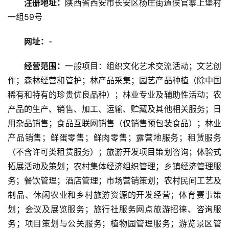
注册地址：
陕西省西安市长安区杨庄街道侯官寨上堡村
旅
一组59号
游
资
网址：
-
讯
经营范围：
一般项目：组织文化艺术交流活动；文艺创
作；森林经营和管护；林产品采集；园艺产品种植（除中国
旅
游
稀有和特有的珍贵优良品种）；林业专业及辅助性活动；农
攻
产品的生产、销售、加工、运输、贮藏及其他相关服务；日
略
用杂品销售；食品互联网销售（仅销售预包装食品）；林业
产品销售；鲜蛋零售；鲜肉零售；露营地服务；租赁服务
美
（不含许可类租赁服务）；旅游开发项目策划咨询；体验式
食
拓展活动及策划；农村集体经济组织管理；乡镇经济管理服
特
务；餐饮管理；酒店管理；市场营销策划；农村民间工艺及
产
制品、休闲农业和乡村旅游资源的开发经营；体育赛事策
划；会议及展览服务；旅行社服务网点旅游招徕、咨询服
热
门
务；项目策划与公关服务；植物园管理服务；游览景区管