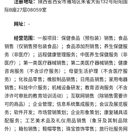
注册地址：
陕西省西安市雁塔区朱雀大街132号阳阳国
际B座27层08059室
旅
游
网址：
-
资
讯
经营范围：
一般项目：保健食品（预包装）销售；食品
销售（仅销售预包装食品）；食品添加剂销售；养生保健服
旅
务（非医疗）；远程健康管理服务；中医养生保健服务（非
游
医疗）；第一类医疗器械销售；第二类医疗器械销售；健康
攻
咨询服务（不含诊疗服务）；母婴生活护理（不含医疗服
略
务）；化妆品零售；橡胶制品销售；日用品销售；家用电器
销售；科技中介服务；机械设备研发；教育咨询服务（不含
美
食
涉许可审批的教育培训活动）；互联网销售（除销售需要许
特
可的商品）；企业管理；信息系统集成服务；会议及展览服
产
务；软件开发；市场营销策划；企业形象策划；康复辅具适
配服务；工艺美术品及礼仪用品销售（象牙及其制品除
热
外）；箱包销售；鞋帽零售；珠宝首饰零售；旅行社服务网