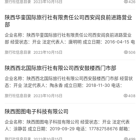
旅行社信息目录
2023年10月15日
426
91610135MA6X3G9G60 注册地址：陕西省西安市新城区东元西路
7号 网址：- 经营范围：为设立社招徕游客提供咨询宣传服务（依法
陕西华銮国际旅行社有限责任公司西安阎良前进路营业
须经批准的项目，…
部
企业名称：陕西华銮国际旅行社有限责任公司西安阎良前进路营业
部 经营状态：开业 法定代表人：唐明明 成立日期：2016-04-15 电
话：15209180127 邮箱：350250892@qq.com 统一社会信用代
旅行社信息目录
2023年10月15日
506
码：91610114MA6TXULH9C 注册地址：陕西省西安市阎良区延安
路临潼土产日杂公司门面房32号 网址：- 经营范围：一般经营项
陕西西北国际旅行社有限公司西安鼓楼西门市部
目：为设立…
企业名称：陕西西北国际旅行社有限公司西安鼓楼西门市部 经营状
态：开业 法定代表人：陶永香 成立日期：2018-11-30 电话：
19909262007 邮箱：hlkt168@163.com 统一社会信用代码：
旅行社信息目录
2023年10月15日
408
91610135MA6W8K8E0F 注册地址：陕西省西安市莲湖区北院门1
号 网址：- 经营范围：为设立社招徕游客提供宣传咨询服务(依法须
陕西图图电子科技有限公司
经批准的项目，…
企业名称：陕西图图电子科技有限公司 经营状态：开业 法定代表
人：涂静芸 成立日期：2019-09-29 电话：17782758676 邮箱：
tutudianzi@163.com 统一社会信用代码：
旅行社信息目录
2023年10月15日
499