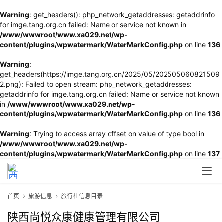
Warning
: get_headers(): php_network_getaddresses: getaddrinfo
for imge.tang.org.cn failed: Name or service not known in
/www/wwwroot/www.xa029.net/wp-
content/plugins/wpwatermark/WaterMarkConfig.php
on line
136
Warning
:
get_headers(https://imge.tang.org.cn/2025/05/202505060821509
2.png): Failed to open stream: php_network_getaddresses:
getaddrinfo for imge.tang.org.cn failed: Name or service not known
in
/www/wwwroot/www.xa029.net/wp-
content/plugins/wpwatermark/WaterMarkConfig.php
on line
136
Warning
: Trying to access array offset on value of type bool in
/www/wwwroot/www.xa029.net/wp-
content/plugins/wpwatermark/WaterMarkConfig.php
on line
137
首页
旅游信息
旅行社信息目录
陕西尚悦众康健康管理有限公司