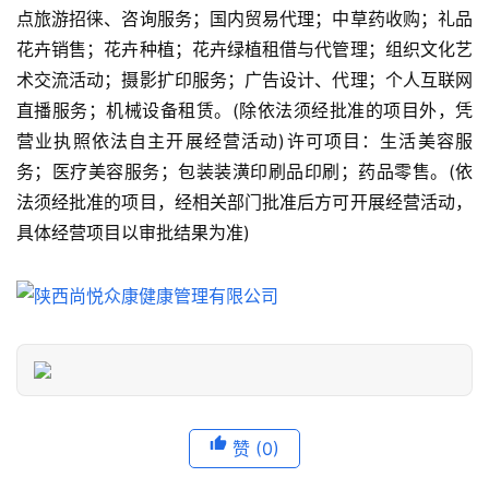
门
点旅游招徕、咨询服务；国内贸易代理；中草药收购；礼品
景
花卉销售；花卉种植；花卉绿植租借与代管理；组织文化艺
点
术交流活动；摄影扩印服务；广告设计、代理；个人互联网
直播服务；机械设备租赁。(除依法须经批准的项目外，凭
旅
游
营业执照依法自主开展经营活动)许可项目：生活美容服
信
务；医疗美容服务；包装装潢印刷品印刷；药品零售。(依
息
法须经批准的项目，经相关部门批准后方可开展经营活动，
登录
注册
具体经营项目以审批结果为准)
历
史
文
化
导
游
之
赞
(0)
家