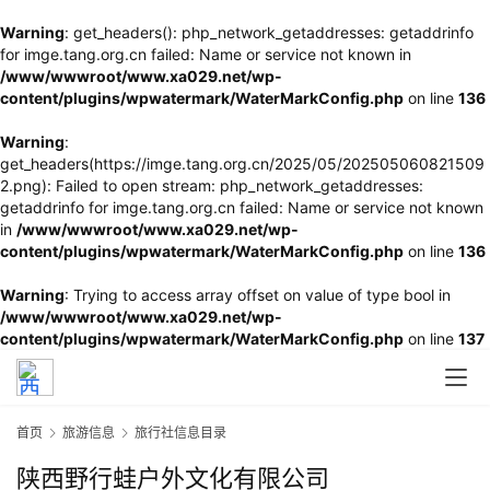
Warning
: get_headers(): php_network_getaddresses: getaddrinfo
for imge.tang.org.cn failed: Name or service not known in
/www/wwwroot/www.xa029.net/wp-
content/plugins/wpwatermark/WaterMarkConfig.php
on line
136
Warning
:
get_headers(https://imge.tang.org.cn/2025/05/202505060821509
2.png): Failed to open stream: php_network_getaddresses:
getaddrinfo for imge.tang.org.cn failed: Name or service not known
in
/www/wwwroot/www.xa029.net/wp-
content/plugins/wpwatermark/WaterMarkConfig.php
on line
136
Warning
: Trying to access array offset on value of type bool in
/www/wwwroot/www.xa029.net/wp-
content/plugins/wpwatermark/WaterMarkConfig.php
on line
137
首页
旅游信息
旅行社信息目录
陕西野行蛙户外文化有限公司