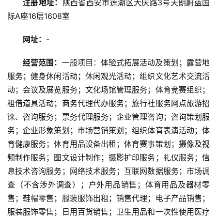
注册地址：
陕西省西安市莲湖区大庆路3号天朗蔚蓝国
旅
际A座16层1608室
游
资
网址：
-
讯
经营范围：
一般项目：体验式拓展活动及策划；露营地
服务；健身休闲活动；休闲观光活动；组织文化艺术交流活
旅
游
动；会议及展览服务；文化场馆管理服务；体育竞赛组织；
攻
租借道具活动；商务代理代办服务；旅行社服务网点旅游招
略
徕、咨询服务；票务代理服务；企业管理咨询；咨询策划服
务；企业形象策划；市场营销策划；组织体育表演活动；体
美
育健康服务；体育用品设备出租；体育赛事策划；摄像及视
食
频制作服务；图文设计制作；摄影扩印服务；礼仪服务；信
特
息技术咨询服务；网络技术服务；互联网数据服务；市场调
产
查（不含涉外调查）；户外用品销售；体育用品及器材零
售；鞋帽零售；服装服饰出租；销售代理；电子产品销售；
热
门
服装服饰零售；日用百货销售；卫生用品和一次性使用医疗