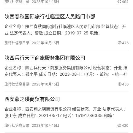
旅行社信息目录
2023年10月15日
494
小区3号楼1单元101室 网址：- 经营范围：一般项目：旅行社服务网
点旅游招徕、咨询服务；休闲观光活动；信息咨询服务（不含许可
陕西春秋国际旅行社临潼区人民路门市部
类信息咨询服务）；旅游…
企业名称：陕西春秋国际旅行社临潼区人民路门市部 经营状态：开
业 法定代表人：曾敏 成立日期：2019-07-25 电话：
13468760229 邮箱：719848206@qq.com 统一社会信用代码：
旅行社信息目录
2023年10月15日
476
91610115MA6X23JLXR 注册地址：陕西省西安市临潼区人民西路
城关粮站门面房 网址：- 经营范围：为设立社招徕游客提供宣传咨
陕西兵行天下商旅服务集团有限公司
询服务（依法须经批准的…
企业名称：陕西兵行天下商旅服务集团有限公司 经营状态：开业 法
定代表人：祁小平 成立日期：2023-08-11 电话：- 邮箱：- 统一社
会信用代码：91610113MACR266RXE 注册地址：陕西省西安市雁
旅行社信息目录
2023年10月15日
486
塔区鱼化寨街道鱼跃路57号四腾科技产业园六楼601室 网址：- 经
营范围：一般项目：旅行社服务网点旅游招徕、咨询服务；会议及
西安燕之瑛商贸有限公司
展览服务；公园、景区小型…
企业名称：西安燕之瑛商贸有限公司 经营状态：开业 法定代表人：
张卫东 成立日期：2021-05-17 电话：15191786335 邮箱：
2796996705@qq.com 统一社会信用代码：
旅行社信息目录
2023年10月15日
420
91610103MAB0W5G90Q 注册地址：陕西省西安市未央区二环北