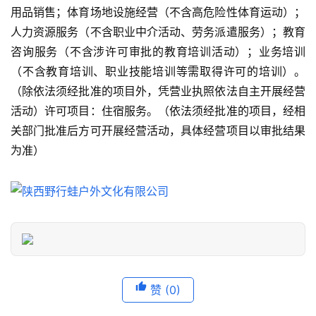
景
用品销售；体育场地设施经营（不含高危险性体育运动）；
点
人力资源服务（不含职业中介活动、劳务派遣服务）；教育
咨询服务（不含涉许可审批的教育培训活动）；业务培训
旅
（不含教育培训、职业技能培训等需取得许可的培训）。
游
（除依法须经批准的项目外，凭营业执照依法自主开展经营
信
活动）许可项目：住宿服务。（依法须经批准的项目，经相
息
登录
注册
关部门批准后方可开展经营活动，具体经营项目以审批结果
为准）
历
史
文
化
导
游
之
赞
(0)
家