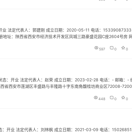
定代表人：郭建刚 成立日期：2020-05-11 电话：15339087333
8B 注册地址：陕西省西安市经济技术开发区凤城三路豪盛花园C座2604号房 
产品销售；文具用品批发；建筑材料销…
597
0
0
开业 法定代表人：赵荣 成立日期：2023-02-28 电话：- 邮箱：- 
址：陕西省西安市莲湖区丰盛路与丰隆路十字东南角馥桂坊商业区72008-7200
游招徕、咨询服务。(除依法须经批…
448
0
0
 法定代表人：刘林枫 成立日期：2021-03-09 电话：150268514