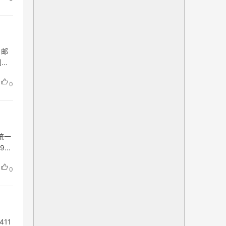
 邮
网
0
统一
9号
0
11