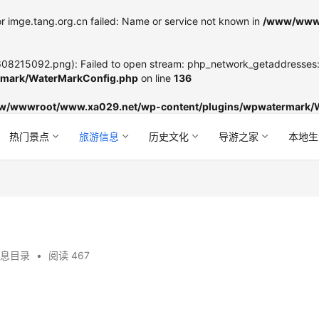
r imge.tang.org.cn failed: Name or service not known in
/www/wwwr
8215092.png): Failed to open stream: php_network_getaddresses: g
mark/WaterMarkConfig.php
on line
136
w/wwwroot/www.xa029.net/wp-content/plugins/wpwatermark/
热门景点
旅游信息
历史文化
导游之家
本地生
息目录
•
阅读 467