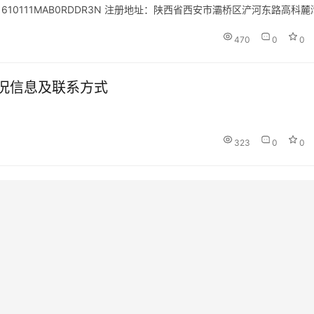
：91610111MAB0RDDR3N 注册地址：陕西省西安市灞桥区浐河东路高科
目：信息咨询服…
470
0
0
况信息及联系方式
323
0
0