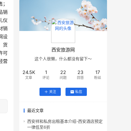
售；
品销
礼仪
材销
网设
；货
西安旅游网
许可
这个人很懒，什么都没有留下～
经营
24.5K
1
22
23
17
文章
评论
问题
回答
粉丝
关注
私信
最近文章
西安祥和私房出租基本介绍-西安酒店预定
一律低至6折