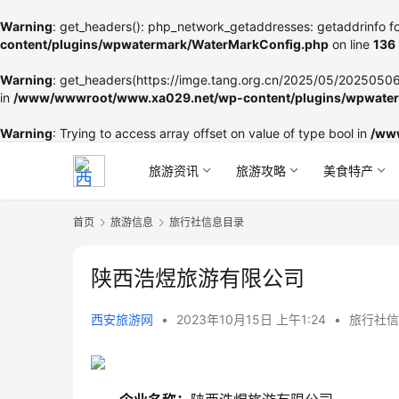
Warning
: get_headers(): php_network_getaddresses: getaddrinfo fo
content/plugins/wpwatermark/WaterMarkConfig.php
on line
136
Warning
: get_headers(https://imge.tang.org.cn/2025/05/202505060
in
/www/wwwroot/www.xa029.net/wp-content/plugins/wpwater
Warning
: Trying to access array offset on value of type bool in
/ww
旅游资讯
旅游攻略
美食特产
首页
旅游信息
旅行社信息目录
陕西浩煜旅游有限公司
西安旅游网
•
2023年10月15日 上午1:24
•
旅行社信