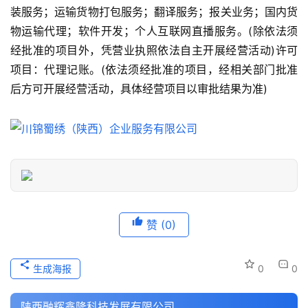
装服务；运输货物打包服务；翻译服务；报关业务；国内货
物运输代理；软件开发；个人互联网直播服务。(除依法须
旅
经批准的项目外，凭营业执照依法自主开展经营活动)许可
游
信
项目：代理记账。(依法须经批准的项目，经相关部门批准
息
后方可开展经营活动，具体经营项目以审批结果为准)
登录
注册
历
史
文
化
导
赞
(0)
游
之
家
生成海报
0
0
本
陕西融辉鑫隆科技发展有限公司