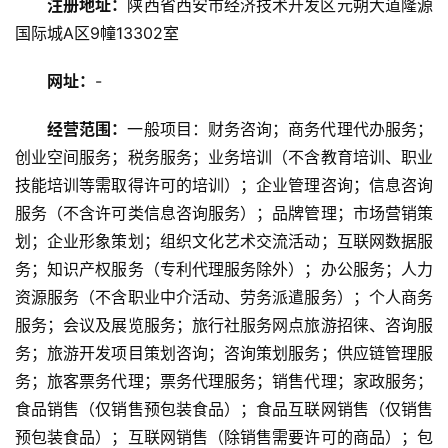
注册地址：
陕西省西安市经济技术开发区元朔大道隆源
游
国际城A区9幢13302室
资
讯
网址：
-
旅
经营范围：
一般项目：财务咨询；商务代理代办服务；
游
创业空间服务；税务服务；业务培训（不含教育培训、职业
攻
技能培训等需取得许可的培训）；企业管理咨询；信息咨询
略
服务（不含许可类信息咨询服务）；品牌管理；市场营销策
划；企业形象策划；组织文化艺术交流活动；互联网数据服
美
食
务；知识产权服务（专利代理服务除外）；办公服务；人力
特
资源服务（不含职业中介活动、劳务派遣服务）；个人商务
产
服务；会议及展览服务；旅行社服务网点旅游招徕、咨询服
务；旅游开发项目策划咨询；咨询策划服务；供应链管理服
热
务；旅客票务代理；票务代理服务；销售代理；家政服务；
门
食品销售（仅销售预包装食品）；食品互联网销售（仅销售
景
预包装食品）；互联网销售（除销售需要许可的商品）；包
点