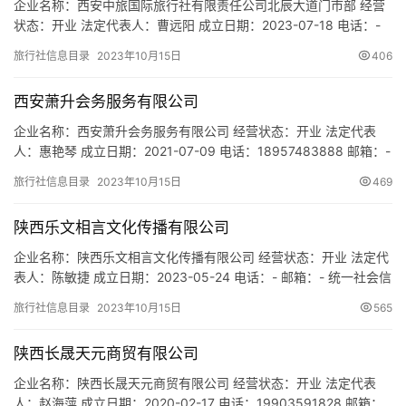
企业名称：西安中旅国际旅行社有限责任公司北辰大道门市部 经营
状态：开业 法定代表人：曹远阳 成立日期：2023-07-18 电话：-
邮箱：- 统一社会信用代码：91610136MACP0ANG6B 注册地址：
旅行社信息目录
2023年10月15日
406
陕西省西安市浐灞生态区北辰大道与浐灞二路十字润家宜鲜超市第
一层B01 网址：- 经营范围：一般项目：旅行社服务网点旅游招徕、
西安萧升会务服务有限公司
咨询服务。（除依法须经批准…
企业名称：西安萧升会务服务有限公司 经营状态：开业 法定代表
人：惠艳琴 成立日期：2021-07-09 电话：18957483888 邮箱：-
统一社会信用代码：91610132MAB0XU6N5K 注册地址：陕西省西
旅行社信息目录
2023年10月15日
469
安市曲江新区慈恩东路99号瑞麟君府花园5幢1单元1F103室商铺 网
址：- 经营范围：一般项目：会议及展览服务；组织文化艺术交流活
陕西乐文相言文化传播有限公司
动；体育竞赛…
企业名称：陕西乐文相言文化传播有限公司 经营状态：开业 法定代
表人：陈敏捷 成立日期：2023-05-24 电话：- 邮箱：- 统一社会信
用代码：91611105MACK1KEG7Y 注册地址：陕西省西咸新区沣东
旅行社信息目录
2023年10月15日
565
新城三桥新街1076号1幢22306室 网址：- 经营范围：一般项目：
组织文化艺术交流活动；体验式拓展活动及策划；露营地服务；文
陕西长晟天元商贸有限公司
艺创作；组织体育表演…
企业名称：陕西长晟天元商贸有限公司 经营状态：开业 法定代表
人：赵海萍 成立日期：2020-02-17 电话：19903591828 邮箱：