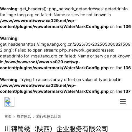
Warning
: get_headers(): php_network_getaddresses: getaddrinfo
for imge.tang.org.cn failed: Name or service not known in
/www/wwwroot/www.xa029.net/wp-
content/plugins/wpwatermark/WaterMarkConfig.php
on line
136
Warning
:
get_headers(https://imge.tang.org.cn/2025/05/202505060821509
2.png): Failed to open stream: php_network_getaddresses:
getaddrinfo for imge.tang.org.cn failed: Name or service not known
in
/www/wwwroot/www.xa029.net/wp-
content/plugins/wpwatermark/WaterMarkConfig.php
on line
136
Warning
: Trying to access array offset on value of type bool in
/www/wwwroot/www.xa029.net/wp-
content/plugins/wpwatermark/WaterMarkConfig.php
on line
137
首页
旅游信息
旅行社信息目录
川锦蜀绣（陕西）企业服务有限公司