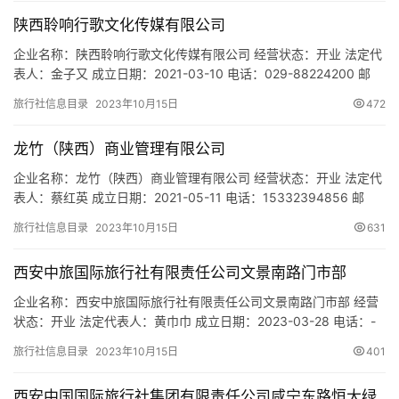
古都西苑东区12号楼4单元501室 网址：- 经营范围：国内旅游业
陕西聆响行歌文化传媒有限公司
务；入境旅游业务；汽车租赁；…
企业名称：陕西聆响行歌文化传媒有限公司 经营状态：开业 法定代
表人：金子又 成立日期：2021-03-10 电话：029-88224200 邮
箱：328459818@qq.com 统一社会信用代码：
旅行社信息目录
2023年10月15日
472
91610104MAB0RF1T9G 注册地址：陕西省西安市浐灞生态区咸宁
东路12号恒大绿洲63号楼1402号 网址：- 经营范围：一般项目：组
龙竹（陕西）商业管理有限公司
织文化艺术交流活动…
企业名称：龙竹（陕西）商业管理有限公司 经营状态：开业 法定代
表人：蔡红英 成立日期：2021-05-11 电话：15332394856 邮
箱：legend2021511@163.com 统一社会信用代码：
旅行社信息目录
2023年10月15日
631
91610136MAB0UWXE26 注册地址：陕西省西安市未央区东元路
16号中铁物资西安立诚物流中心1号库 网址：- 经营范围：一般项
西安中旅国际旅行社有限责任公司文景南路门市部
目：单位后勤管理服…
企业名称：西安中旅国际旅行社有限责任公司文景南路门市部 经营
状态：开业 法定代表人：黄巾巾 成立日期：2023-03-28 电话：-
邮箱：- 统一社会信用代码：91610135MACDDX2UX2 注册地址：
旅行社信息目录
2023年10月15日
401
陕西省西安市莲湖区文景南路十字西南角永新苑红东花园三期二.三
号楼2层2-212室 网址：- 经营范围：一般项目：旅行社服务网点旅
西安中国国际旅行社集团有限责任公司咸宁东路恒大绿