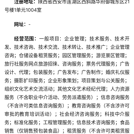
注册地址：
陕西省西安市莲湖区西斜路华府御城东区21
旅
号楼1单元1004室
游
资
网址：
-
讯
经营范围：
一般项目：企业管理；技术服务、技术开
旅
发、技术咨询、技术交流、技术转让、技术推广；企业管理
游
咨询；仓储设备租赁服务；园区管理服务；游览景区管理；
攻
旅行社服务网点旅游招徕、咨询服务；票务代理服务；广告
略
设计、代理；包装服务；广告发布；广告制作；婚庆礼仪服
务；摄影扩印服务；企业形象策划；项目策划与公关服务；
美
组织文化艺术交流活动；其他文化艺术经纪代理；人力资源
食
服务（不含职业中介活动、劳务派遣服务）；信息咨询服务
特
（不含许可类信息咨询服务）；教育咨询服务（不含涉许可
产
审批的教育培训活动）；社会经济咨询服务；科技中介服
务；标准化服务；工程管理服务；信息技术咨询服务；食品
热
门
销售（仅销售预包装食品）；租赁服务（不含许可类租赁服