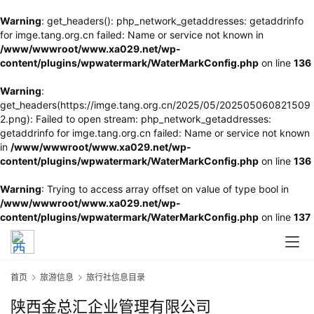
Warning
: get_headers(): php_network_getaddresses: getaddrinfo
for imge.tang.org.cn failed: Name or service not known in
/www/wwwroot/www.xa029.net/wp-
content/plugins/wpwatermark/WaterMarkConfig.php
on line
136
Warning
:
get_headers(https://imge.tang.org.cn/2025/05/202505060821509
2.png): Failed to open stream: php_network_getaddresses:
getaddrinfo for imge.tang.org.cn failed: Name or service not known
in
/www/wwwroot/www.xa029.net/wp-
content/plugins/wpwatermark/WaterMarkConfig.php
on line
136
Warning
: Trying to access array offset on value of type bool in
/www/wwwroot/www.xa029.net/wp-
content/plugins/wpwatermark/WaterMarkConfig.php
on line
137
首页
旅游信息
旅行社信息目录
陕西金总汇企业管理有限公司