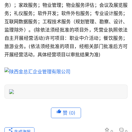
景
务）；家政服务；物业管理；物业服务评估；会议及展览服
点
务；礼仪服务；软件开发；软件外包服务；专业设计服务；
互联网数据服务；工程技术服务（规划管理、勘察、设计、
旅
监理除外）。(除依法须经批准的项目外，凭营业执照依法
游
自主开展经营活动)许可项目：职业中介活动；餐饮服务；
信
旅游业务。(依法须经批准的项目，经相关部门批准后方可
息
登录
注册
开展经营活动，具体经营项目以审批结果为准)
历
史
文
化
导
游
赞
(0)
之
家
生成海报
0
0